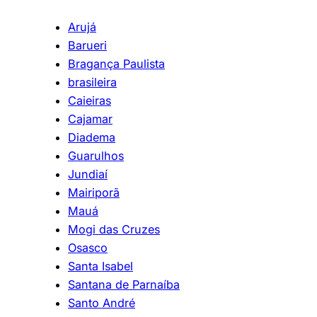
Arujá
Barueri
Bragança Paulista
brasileira
Caieiras
Cajamar
Diadema
Guarulhos
Jundiaí
Mairiporã
Mauá
Mogi das Cruzes
Osasco
Santa Isabel
Santana de Parnaíba
Santo André