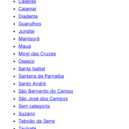
Caieiras
Cajamar
Diadema
Guarulhos
Jundiaí
Mairiporã
Mauá
Mogi das Cruzes
Osasco
Santa Isabel
Santana de Parnaíba
Santo André
São Bernardo do Campo
São José dos Campos
Sem categoria
Suzano
Taboão da Serra
Taubaté