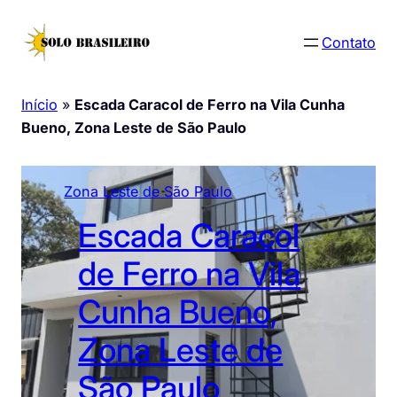
Pular
para
Contato
o
conteúdo
Início
»
Escada Caracol de Ferro na Vila Cunha
Bueno, Zona Leste de São Paulo
Zona Leste de São Paulo
Escada Caracol
de Ferro na Vila
Cunha Bueno,
Zona Leste de
São Paulo