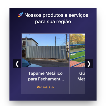
Nossos produtos e serviços
para sua região
❮
❯
Tapume Metálico
Guarda Corp
para Fechamento
Metálico na Vi
de Obras Vila
Cunha Bueno
Ver mais →
Ver mais →
Cunha Bueno ,
Zona Leste de 
Zona Leste de São
Paulo
Paulo