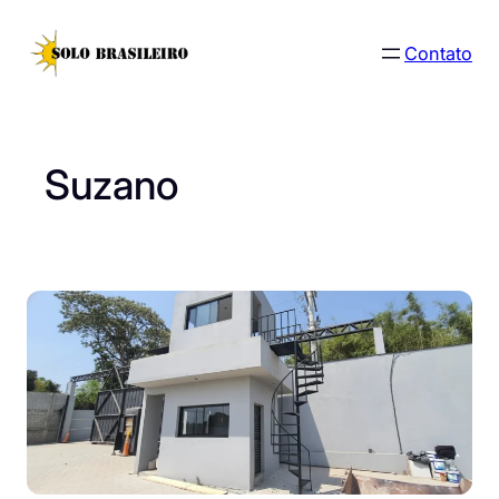
Pular
para
Contato
o
conteúdo
Suzano