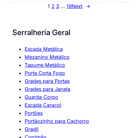
1
2
3
…
19
Next
→
Serralheria Geral
Escada Metálica
Mezanino Metálico
Tapume Metálico
Porta Corta Fogo
Grades para Portas
Grades para Janela
Guarda Corpo
Escada Caracol
Portões
Portãozinho para Cachorro
Gradil
Corrimão