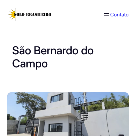
Pular
para
Contato
o
conteúdo
São Bernardo do
Campo