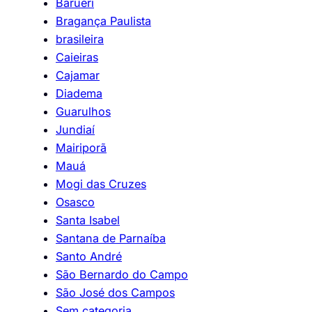
Barueri
Bragança Paulista
brasileira
Caieiras
Cajamar
Diadema
Guarulhos
Jundiaí
Mairiporã
Mauá
Mogi das Cruzes
Osasco
Santa Isabel
Santana de Parnaíba
Santo André
São Bernardo do Campo
São José dos Campos
Sem categoria