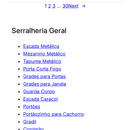
1
2
3
…
30
Next
→
Serralheria Geral
Escada Metálica
Mezanino Metálico
Tapume Metálico
Porta Corta Fogo
Grades para Portas
Grades para Janela
Guarda Corpo
Escada Caracol
Portões
Portãozinho para Cachorro
Gradil
Corrimão