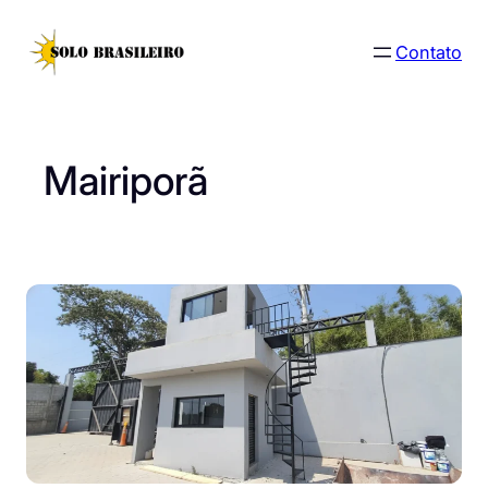
Pular
para
Contato
o
conteúdo
Mairiporã