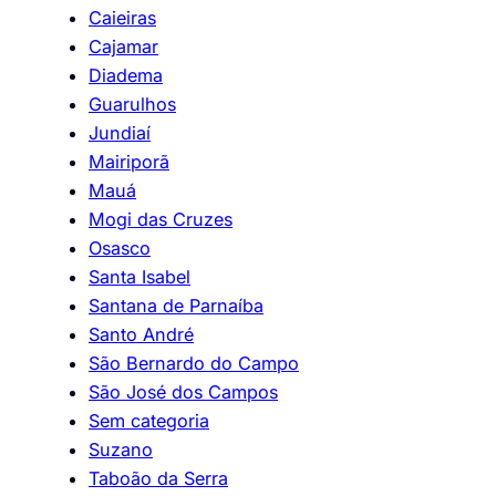
Caieiras
Cajamar
Diadema
Guarulhos
Jundiaí
Mairiporã
Mauá
Mogi das Cruzes
Osasco
Santa Isabel
Santana de Parnaíba
Santo André
São Bernardo do Campo
São José dos Campos
Sem categoria
Suzano
Taboão da Serra