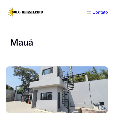
Pular
para
Contato
o
conteúdo
Mauá