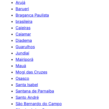
Arujá
Barueri
Bragança Paulista
brasileira
Caieiras
Cajamar
Diadema
Guarulhos
Jundiaí
Mairiporã
Mauá
Mogi das Cruzes
Osasco
Santa Isabel
Santana de Parnaíba
Santo André
São Bernardo do Campo