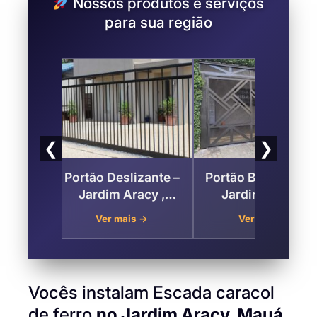
Nossos produtos e serviços
para sua região
❮
❯
te –
Portão Basculante –
Tapume Metálico
 ,
Jardim Aracy ,
para Fechamento
Mauá
de Obras Jardim
Ver mais →
Ver mais →
Aracy , Mauá
Vocês instalam Escada caracol
de ferro
no Jardim Aracy, Mauá