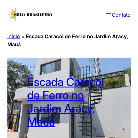
Pular
para
Contato
o
conteúdo
Início
»
Escada Caracol de Ferro no Jardim Aracy,
Mauá
Mauá
Escada Caracol
de Ferro no
Jardim Aracy,
Mauá