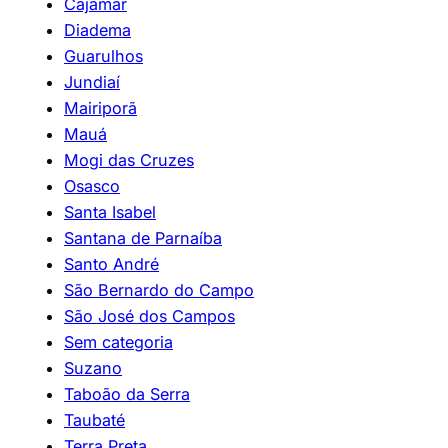
Cajamar
Diadema
Guarulhos
Jundiaí
Mairiporã
Mauá
Mogi das Cruzes
Osasco
Santa Isabel
Santana de Parnaíba
Santo André
São Bernardo do Campo
São José dos Campos
Sem categoria
Suzano
Taboão da Serra
Taubaté
Terra Preta