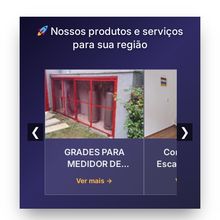
Nossos produtos e serviços
para sua região
❮
❯
GRADES PARA
Corrimão par
MEDIDOR DE
Escada no Jar
ÁGUA, LUZ E GÁS
da Granja, São 
Ver mais →
Ver mais →
no Jardim da
dos Campos
Granja , São José
dos Campos