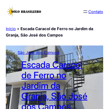
Pular
para
Contato
o
conteúdo
Início
»
Escada Caracol de Ferro no Jardim da
Granja, São José dos Campos
São José dos Campos
Escada Caracol
de Ferro no
Jardim da
Granja, São José
dos Campos