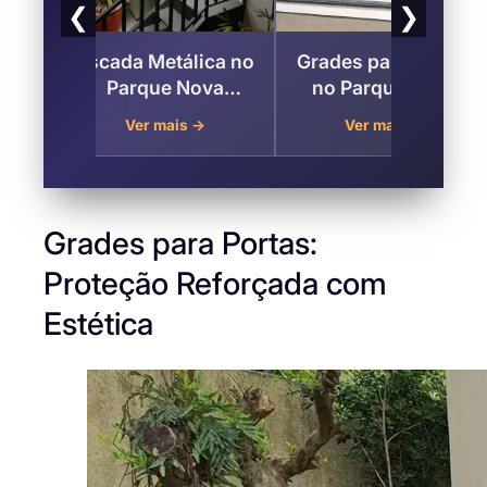
❮
❯
ro
Escada Metálica no
Grades para Janela
a
Parque Nova
no Parque Nova
São
Esperança São
Esperança, São
Ver mais →
Ver mais →
pos
José dos Campos
José dos Campos
Grades para Portas:
Proteção Reforçada com
Estética