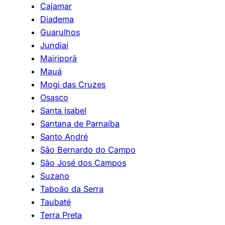
Cajamar
Diadema
Guarulhos
Jundiaí
Mairiporã
Mauá
Mogi das Cruzes
Osasco
Santa Isabel
Santana de Parnaíba
Santo André
São Bernardo do Campo
São José dos Campos
Suzano
Taboão da Serra
Taubaté
Terra Preta