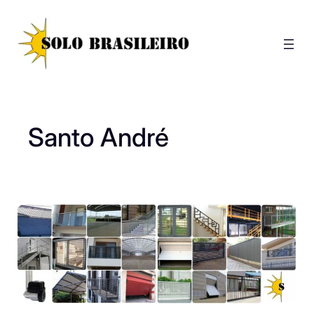
Pular
para
o
conteúdo
Santo André