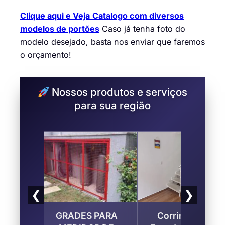
Clique aqui e Veja
Catalogo com diversos
modelos de portões
Caso já tenha foto do
modelo desejado, basta nos enviar que faremos
o orçamento!
Nossos produtos e serviços
para sua região
❮
❯
rpo
GRADES PARA
Corrimão para