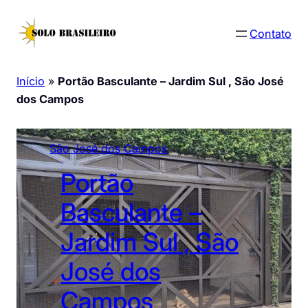
Pular
para
Contato
o
conteúdo
Início
»
Portão Basculante – Jardim Sul , São José
dos Campos
São José dos Campos
Portão
Basculante –
Jardim Sul , São
José dos
Campos