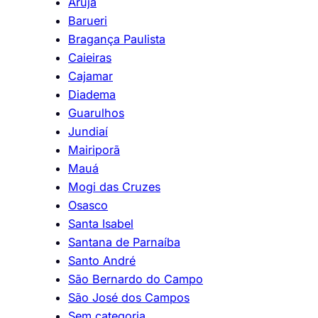
Arujá
Barueri
Bragança Paulista
Caieiras
Cajamar
Diadema
Guarulhos
Jundiaí
Mairiporã
Mauá
Mogi das Cruzes
Osasco
Santa Isabel
Santana de Parnaíba
Santo André
São Bernardo do Campo
São José dos Campos
Sem categoria