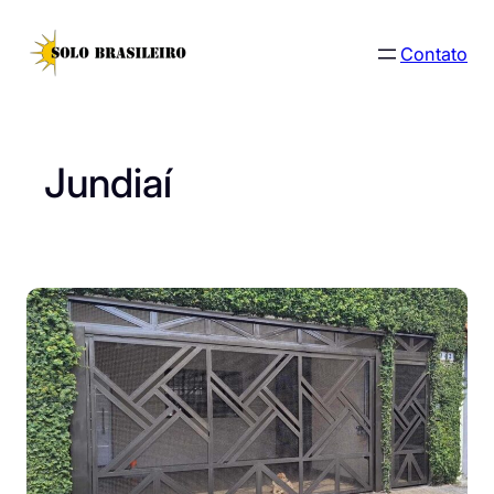
Pular
para
Contato
o
conteúdo
Jundiaí