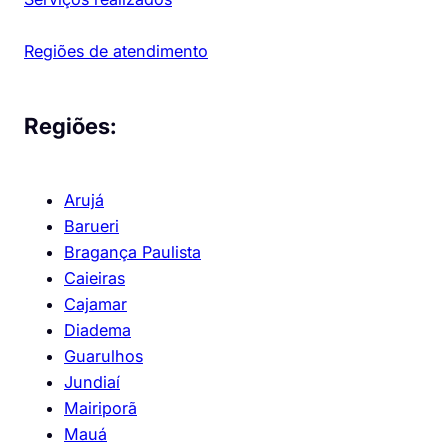
Regiões de atendimento
Regiões:
Arujá
Barueri
Bragança Paulista
Caieiras
Cajamar
Diadema
Guarulhos
Jundiaí
Mairiporã
Mauá