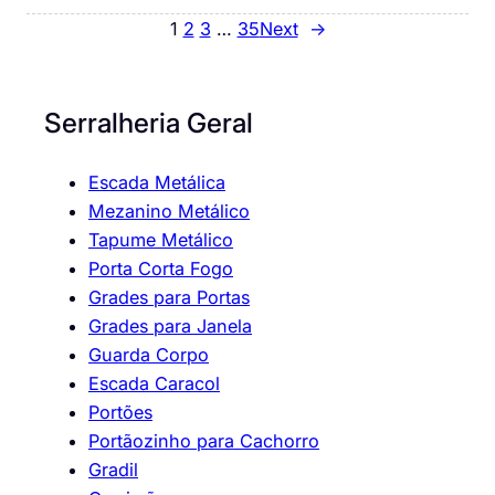
1
2
3
…
35
Next
→
Serralheria Geral
Escada Metálica
Mezanino Metálico
Tapume Metálico
Porta Corta Fogo
Grades para Portas
Grades para Janela
Guarda Corpo
Escada Caracol
Portões
Portãozinho para Cachorro
Gradil