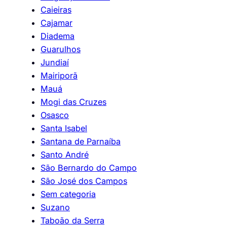
Caieiras
Cajamar
Diadema
Guarulhos
Jundiaí
Mairiporã
Mauá
Mogi das Cruzes
Osasco
Santa Isabel
Santana de Parnaíba
Santo André
São Bernardo do Campo
São José dos Campos
Sem categoria
Suzano
Taboão da Serra