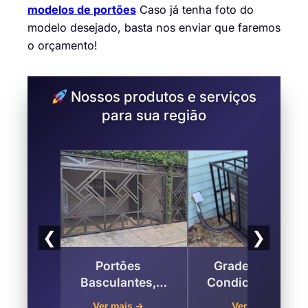
modelos de portões
Caso já tenha foto do
modelo desejado, basta nos enviar que faremos
o orçamento!
Nossos produtos e serviços
para sua região
❮
❯
para
Portões
Grades para Ar
ardim
Basculantes,
Condicionado no
anto
Deslizantes Para
Jardim Renata ,
→
Ver mais →
Ver mais →