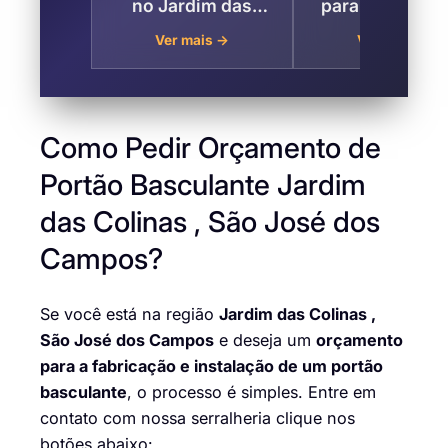
no Jardim das
para Fechame
Colinas, São José
de Obras Jard
Ver mais →
Ver mais →
dos Campos
das Colinas , 
José dos Cam
Como Pedir Orçamento de
Portão Basculante Jardim
das Colinas , São José dos
Campos?
Se você está na região
Jardim das Colinas ,
São José dos Campos
e deseja um
orçamento
para a fabricação e instalação de um portão
basculante
, o processo é simples. Entre em
contato com nossa serralheria clique nos
botões abaixo: