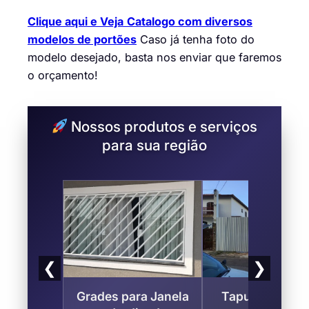
Clique aqui e Veja
Catalogo com diversos
modelos de portões
Caso já tenha foto do
modelo desejado, basta nos enviar que faremos
o orçamento!
Nossos produtos e serviços
para sua região
❮
❯
Grades para Janela
Tapume Metáli