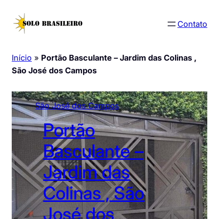
Pular
para
Contato
o
conteúdo
Início
»
Portão Basculante – Jardim das Colinas ,
São José dos Campos
São José dos Campos
Portão
Basculante –
Jardim das
Colinas , São
José dos