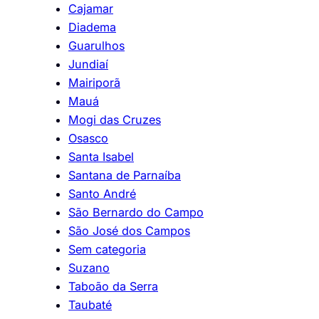
Cajamar
Diadema
Guarulhos
Jundiaí
Mairiporã
Mauá
Mogi das Cruzes
Osasco
Santa Isabel
Santana de Parnaíba
Santo André
São Bernardo do Campo
São José dos Campos
Sem categoria
Suzano
Taboão da Serra
Taubaté