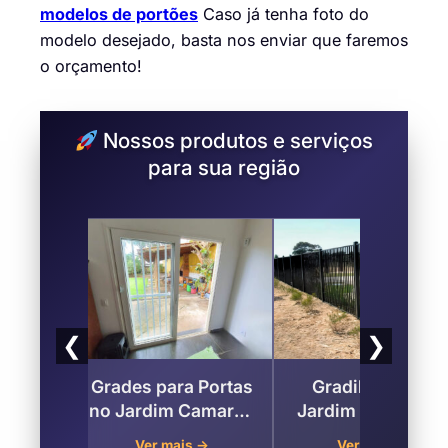
modelos de portões
Caso já tenha foto do
modelo desejado, basta nos enviar que faremos
o orçamento!
Nossos produtos e serviços
para sua região
❮
❯
ARA
Grades para Portas
Gradil de Ferro
 DE
no Jardim Camargo
Jardim Camargo 
E GÁS
, Mauá
Mauá
→
Ver mais →
Ver mais →