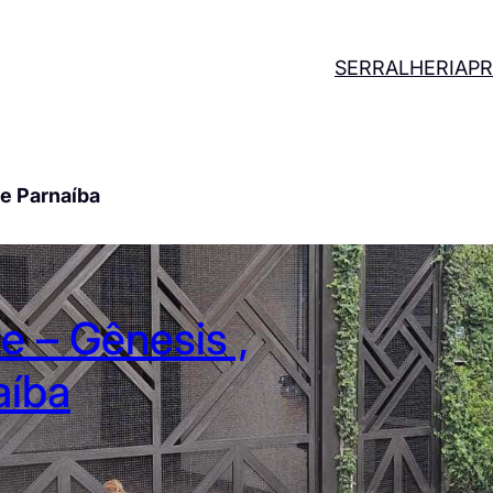
SERRALHERIA
PR
de Parnaíba
e – Gênesis ,
aíba