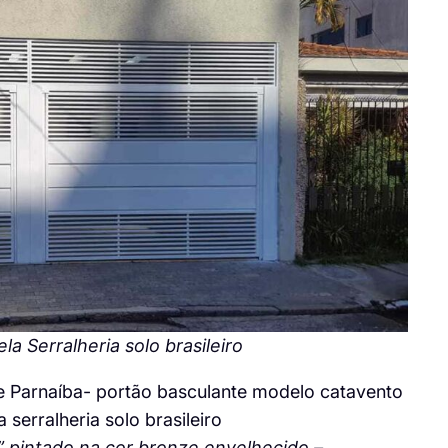
a Serralheria solo brasileiro
” pintado na cor bronze envelhecido –