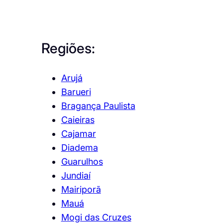
Regiões:
Arujá
Barueri
Bragança Paulista
Caieiras
Cajamar
Diadema
Guarulhos
Jundiaí
Mairiporã
Mauá
Mogi das Cruzes