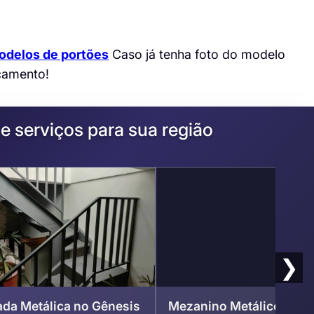
odelos de portões
Caso já tenha foto do modelo
çamento!
e serviços para sua região
❯
da Metálica no Gênesis
Mezanino Metálico Gêne