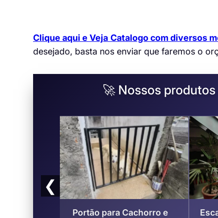
Clique aqui e Veja
Catalogo com diversos m
desejado, basta nos enviar que faremos o or
🚀 Nossos produtos 
❮
paros de
Portão para Cachorro e
Esca