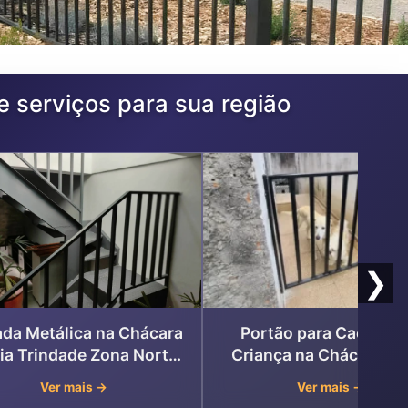
e serviços para sua região
❯
da Metálica na Chácara
Portão para Cachorro
ia Trindade Zona Norte
Criança na Chácara Ma
de São Paulo
Trindade, Zona Norte d
Ver mais →
Ver mais →
Paulo