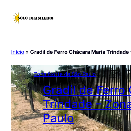
Pular
para
o
conteúdo
Início
»
Gradil de Ferro Chácara Maria Trindade
Zona Norte de São Paulo
Gradil de Ferro
Trindade – Zon
Paulo