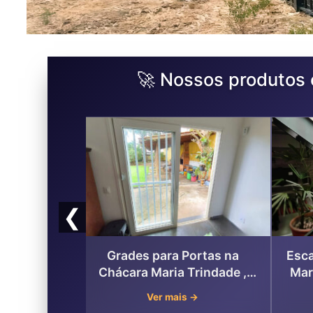
🚀 Nossos produtos 
❮
nela na
Grades para Portas na
Esca
rindade,
Chácara Maria Trindade ,
Mar
ão Paulo
Zona Norte de São Paulo
→
Ver mais →