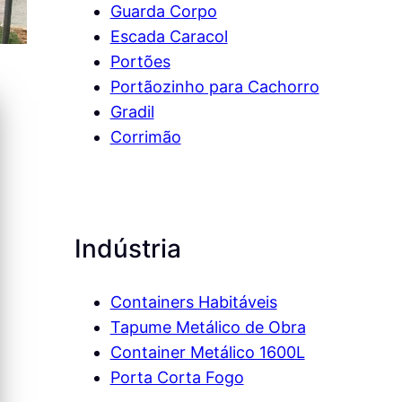
Guarda Corpo
Escada Caracol
Portões
Portãozinho para Cachorro
Gradil
Corrimão
Indústria
Containers Habitáveis
Tapume Metálico de Obra
 e
Mezanino Metálico Chácara
GRADES P
ria
Maria Trindade – Zona Norte
ÁGUA,
Container Metálico 1600L
e São
de São Paulo
Chácara 
Porta Corta Fogo
Ver mais →
Zona Nor