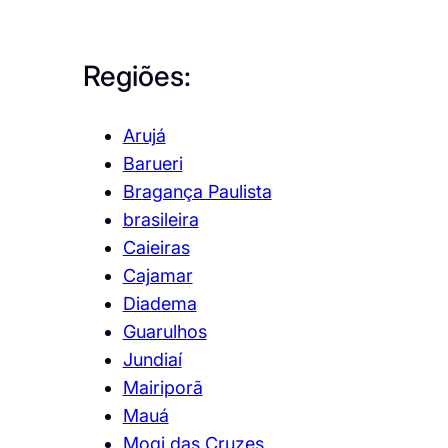
Regiões:
Arujá
Barueri
Bragança Paulista
brasileira
Caieiras
Cajamar
Diadema
Guarulhos
Jundiaí
Mairiporã
Mauá
Mogi das Cruzes