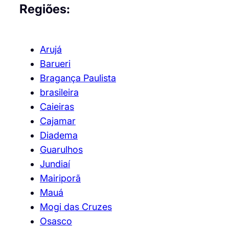
Regiões:
Arujá
Barueri
Bragança Paulista
brasileira
Caieiras
Cajamar
Diadema
Guarulhos
Jundiaí
Mairiporã
Mauá
Mogi das Cruzes
Osasco