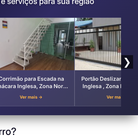
 serviços para sua região
❯
Corrimão para Escada na
Portão Deslizante – 
ácara Inglesa, Zona Norte
Inglesa , Zona Norte 
de São Paulo
Paulo
Ver mais →
Ver mais →
rro?