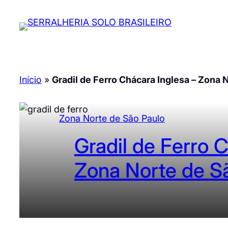
Pular
para
o
conteúdo
Início
»
Gradil de Ferro Chácara Inglesa – Zona 
Zona Norte de São Paulo
Gradil de Ferro 
Zona Norte de S