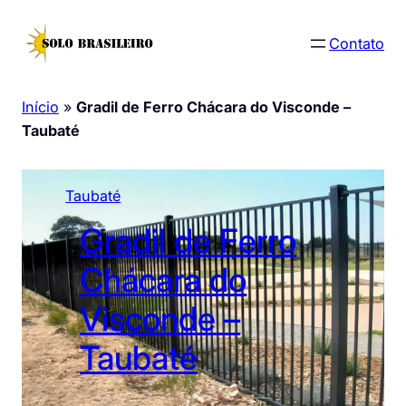
Pular
para
Contato
o
conteúdo
Início
»
Gradil de Ferro Chácara do Visconde –
Taubaté
Taubaté
Gradil de Ferro
Chácara do
Visconde –
Taubaté