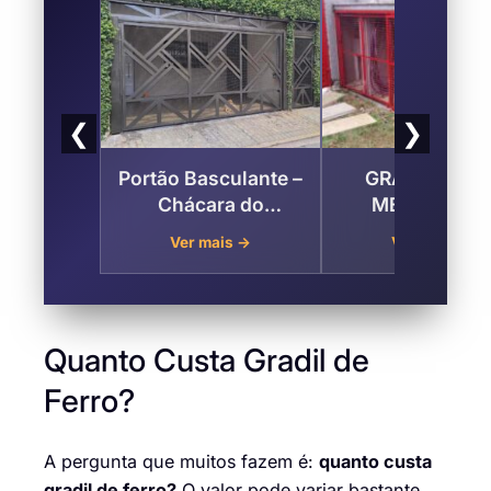
❮
❯
Portão Basculante –
GRADES PAR
Chácara do
MEDIDOR D
Visconde , Taubaté
ÁGUA, LUZ E 
Ver mais →
Ver mais →
na Chácara d
Visconde , Tau
Quanto Custa Gradil de
Ferro?
A pergunta que muitos fazem é:
quanto custa
gradil de ferro?
O valor pode variar bastante