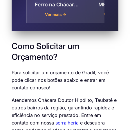
Ferro na Chácara
MEDIDOR D
Doutor Hipólito,
ÁGUA, LUZ E 
Ver mais →
Ver mais →
Taubaté
na Chácara Dou
Hipólito , Taub
Como Solicitar um
Orçamento?
Para solicitar um orçamento de Gradil, você
pode clicar nos botões abaixo e
entrar em
contato conosco
!
Atendemos Chácara Doutor Hipólito, Taubaté e
outros bairros da região, garantindo rapidez e
eficiência no serviço prestado. Entre em
contato com nossa
serralheria
e descubra