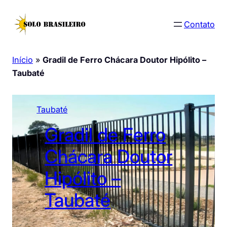
Pular
para
Contato
o
conteúdo
Início
»
Gradil de Ferro Chácara Doutor Hipólito –
Taubaté
Taubaté
Gradil de Ferro
Chácara Doutor
Hipólito –
Taubaté