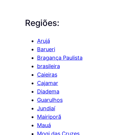
Regiões:
Arujá
Barueri
Bragança Paulista
brasileira
Caieiras
Cajamar
Diadema
Guarulhos
Jundiaí
Mairiporã
Mauá
Mogi das Cruzes