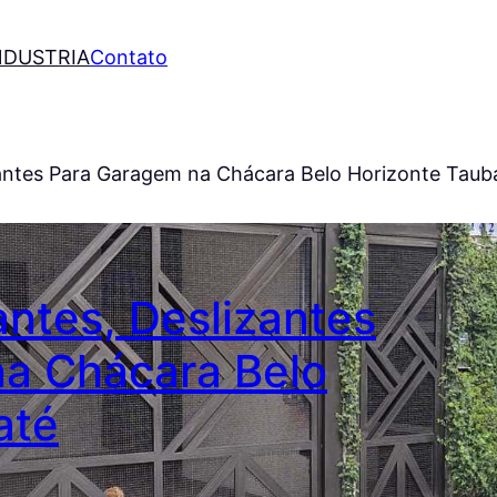
NDUSTRIA
Contato
zantes Para Garagem na Chácara Belo Horizonte Taub
ntes, Deslizantes
a Chácara Belo
até