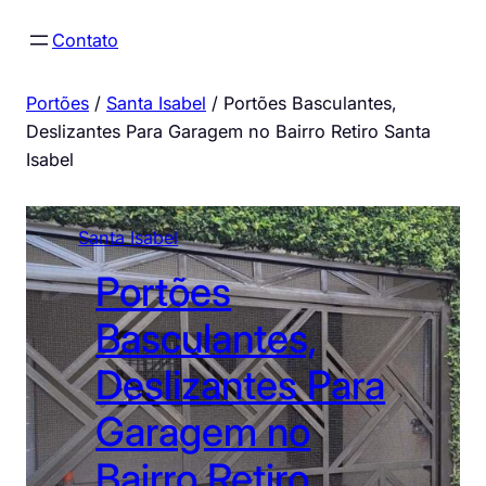
Pular
Contato
para
o
Portões
/
Santa Isabel
/
Portões Basculantes,
conteúdo
Deslizantes Para Garagem no Bairro Retiro Santa
Isabel
Santa Isabel
Portões
Basculantes,
Deslizantes Para
Garagem no
Bairro Retiro