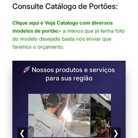
Consulte Catálogo de Portões:
Clique aqui e Veja
Catalogo com diversos
modelos de portão
> a menos que já tenha foto
do modelo desejado basta nos enviar que
faremos o orçamento.
Nossos produtos e serviços
para sua região
❮
❯