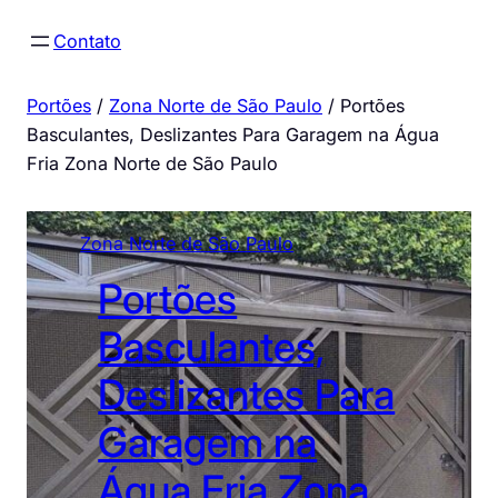
Pular
Contato
para
o
Portões
/
Zona Norte de São Paulo
/
Portões
conteúdo
Basculantes, Deslizantes Para Garagem na Água
Fria Zona Norte de São Paulo
Zona Norte de São Paulo
Portões
Basculantes,
Deslizantes Para
Garagem na
Água Fria Zona