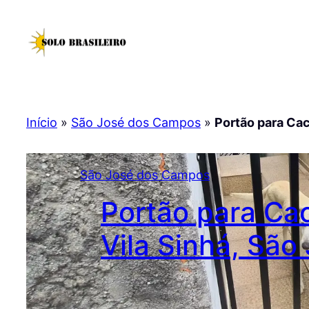
Pular
para
o
conteúdo
Início
»
São José dos Campos
»
Portão para Cac
São José dos Campos
Portão para Cac
Vila Sinhá, Sã