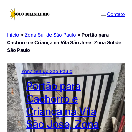
Pular
para
Contato
o
conteúdo
Início
»
Zona Sul de São Paulo
»
Portão para
Cachorro e Criança na Vila São Jose, Zona Sul de
São Paulo
Zona Sul de São Paulo
Portão para
Cachorro e
Criança na Vila
São Jose, Zona