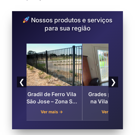
Nossos produtos e serviços
para sua região
❮
❯
Vila
Grades para Portas
Guarda Corpo
 Sul
na Vila São José ,
Metálico na Vila
o
Zona Sul de São
São Jose – Zona Sul
Ver mais →
Ver mais →
Paulo
de São Paulo