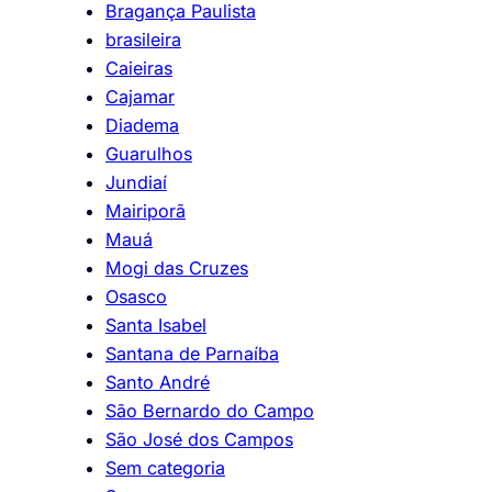
Bragança Paulista
brasileira
Caieiras
Cajamar
Diadema
Guarulhos
Jundiaí
Mairiporã
Mauá
Mogi das Cruzes
Osasco
Santa Isabel
Santana de Parnaíba
Santo André
São Bernardo do Campo
São José dos Campos
Sem categoria