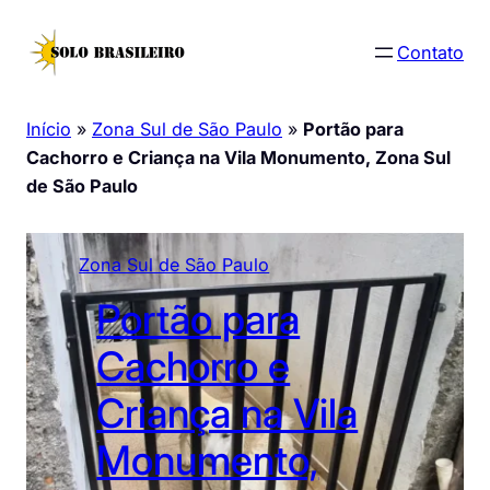
Pular
para
Contato
o
conteúdo
Início
»
Zona Sul de São Paulo
»
Portão para
Cachorro e Criança na Vila Monumento, Zona Sul
de São Paulo
Zona Sul de São Paulo
Portão para
Cachorro e
Criança na Vila
Monumento,