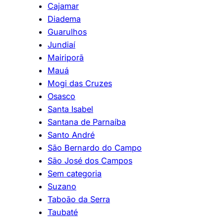
Cajamar
Diadema
Guarulhos
Jundiaí
Mairiporã
Mauá
Mogi das Cruzes
Osasco
Santa Isabel
Santana de Parnaíba
Santo André
São Bernardo do Campo
São José dos Campos
Sem categoria
Suzano
Taboão da Serra
Taubaté