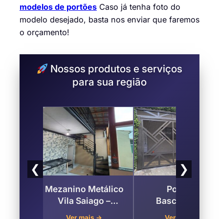
modelos de portões
Caso já tenha foto do
modelo desejado, basta nos enviar que faremos
o orçamento!
Nossos produtos e serviços
para sua região
❮
❯
ARA
Mezanino Metálico
Portões
 DE
Vila Saiago –
Basculantes,
E GÁS
Guarulhos
Deslizantes Para
→
Ver mais →
Ver mais →