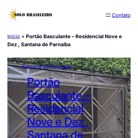
Pular
para
Contato
o
conteúdo
Início
»
Portão Basculante – Residencial Nove e
Dez , Santana de Parnaíba
Santana de Parnaíba
Portão
Basculante –
Residencial
Nove e Dez ,
Santana de