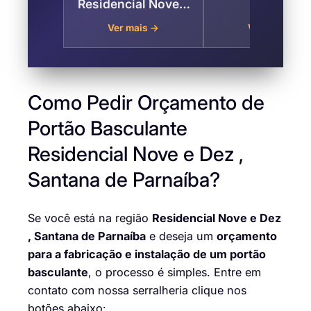
Residencial Nove e
Ferro no
Dez – Santana de
Residencial Nov
Ver mais →
Ver mais →
Parnaíba
Dez, Santana 
Parnaíba
Como Pedir Orçamento de
Portão Basculante
Residencial Nove e Dez ,
Santana de Parnaíba?
Se você está na região
Residencial Nove e Dez
, Santana de Parnaíba
e deseja um
orçamento
para a fabricação e instalação de um portão
basculante
, o processo é simples. Entre em
contato com nossa serralheria clique nos
botões abaixo: