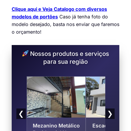
Clique aqui e Veja
Catalogo com diversos
modelos de portões
Caso já tenha foto do
modelo desejado, basta nos enviar que faremos
o orçamento!
Nossos produtos e serviços
para sua região
❮
❯
Mezanino Metálico
Escada Caracol