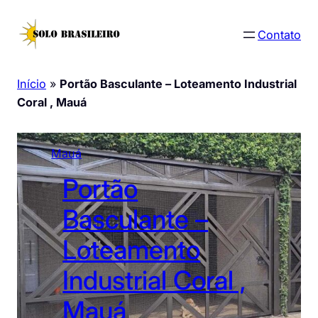
Pular
para
Contato
o
conteúdo
Início
»
Portão Basculante – Loteamento Industrial
Coral , Mauá
Mauá
Portão
Basculante –
Loteamento
Industrial Coral ,
Mauá