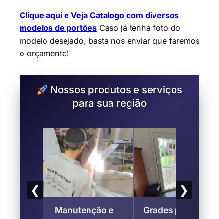
Clique aqui e Veja
Catalogo com diversos
modelos de portões
Caso já tenha foto do
modelo desejado, basta nos enviar que faremos
o orçamento!
Nossos produtos e serviços
para sua região
❮
❯
erro
Manutenção e
Grades para Porta