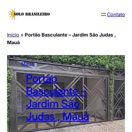
Pular
para
Contato
o
conteúdo
Início
»
Portão Basculante – Jardim São Judas ,
Mauá
Mauá
Portão
Basculante –
Jardim São
Judas , Mauá