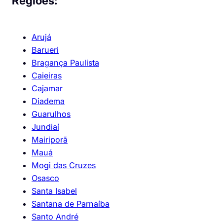
Regiões:
Arujá
Barueri
Bragança Paulista
Caieiras
Cajamar
Diadema
Guarulhos
Jundiaí
Mairiporã
Mauá
Mogi das Cruzes
Osasco
Santa Isabel
Santana de Parnaíba
Santo André