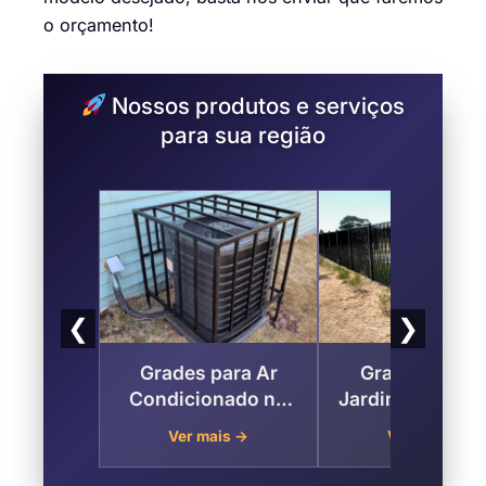
o orçamento!
Nossos produtos e serviços
para sua região
❮
❯
Grades para Ar
Gradil de Fer
Condicionado no
Jardim São Jud
Jardim São Judas ,
Mauá
Ver mais →
Ver mais →
Mauá