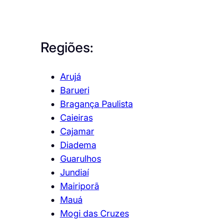
Regiões:
Arujá
Barueri
Bragança Paulista
Caieiras
Cajamar
Diadema
Guarulhos
Jundiaí
Mairiporã
Mauá
Mogi das Cruzes