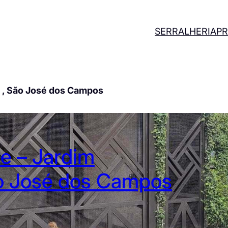
SERRALHERIA
PR
s , São José dos Campos
e – Jardim
ão José dos Campos