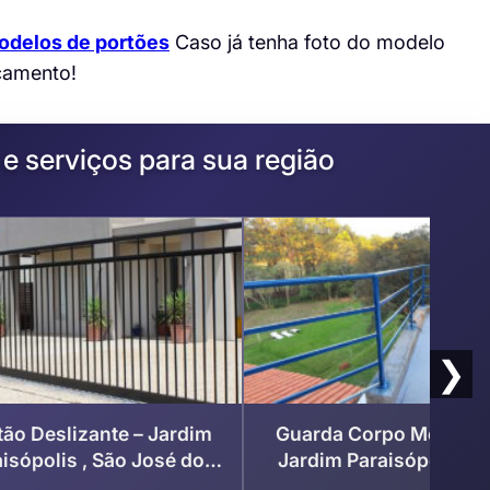
odelos de portões
Caso já tenha foto do modelo
çamento!
 serviços para sua região
❯
tão Deslizante – Jardim
Guarda Corpo Metálico
isópolis , São José dos
Jardim Paraisópolis – 
Campos
José dos Campos