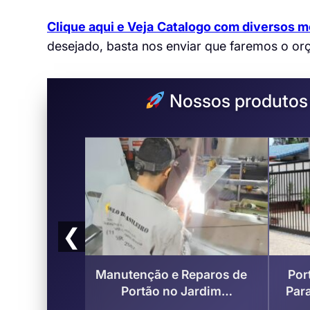
Clique aqui e Veja
Catalogo com diversos m
desejado, basta nos enviar que faremos o or
Nossos produtos e
❮
DIDOR DE
Manutenção e Reparos de
Por
no Jardim
Portão no Jardim
Para
o José dos
Paraisópolis , São José dos