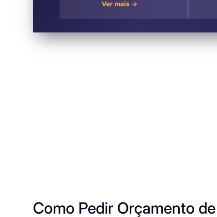
→
Ver mais →
s
Campos
Como Pedir Orçamento de 