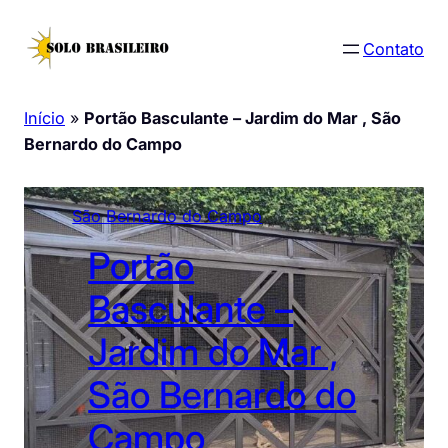
Pular
para
Contato
o
conteúdo
Início
»
Portão Basculante – Jardim do Mar , São
Bernardo do Campo
São Bernardo do Campo
Portão
Basculante –
Jardim do Mar ,
São Bernardo do
Campo