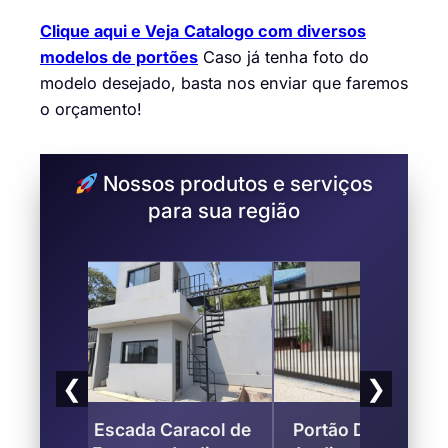
Clique aqui e Veja
Catalogo com diversos
modelos de portões
Caso já tenha foto do
modelo desejado, basta nos enviar que faremos
o orçamento!
Nossos produtos e serviços
para sua região
❮
❯
s
Escada Caracol de
Portão Deslizante 