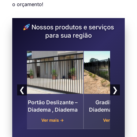
o orçamento!
Nossos produtos e serviços
para sua região
❮
❯
ara
Portão Deslizante –
Gradil de Ferro
riança
Diadema , Diadema
Diadema – Diadem
ma,
→
Ver mais →
Ver mais →
a