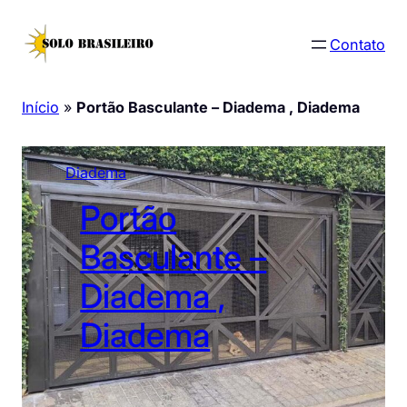
Pular
para
Contato
o
conteúdo
Início
»
Portão Basculante – Diadema , Diadema
Diadema
Portão
Basculante –
Diadema ,
Diadema