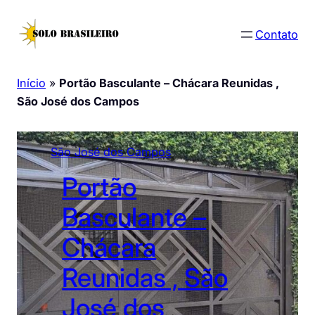
Pular
para
Contato
o
conteúdo
Início
»
Portão Basculante – Chácara Reunidas ,
São José dos Campos
São José dos Campos
Portão
Basculante –
Chácara
Reunidas , São
José dos