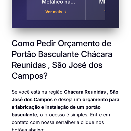
Metálico na
MEDIDOR D
Chácara Reunidas –
ÁGUA, LUZ E 
Ver mais →
Ver mais →
São José dos
em Chácara
Campos
Reunidas , Sã
José dos Cam
Como Pedir Orçamento de
Portão Basculante Chácara
Reunidas , São José dos
Campos?
Se você está na região
Chácara Reunidas , São
José dos Campos
e deseja um
orçamento para
a fabricação e instalação de um portão
basculante
, o processo é simples. Entre em
contato com nossa serralheria clique nos
botões abaixo: