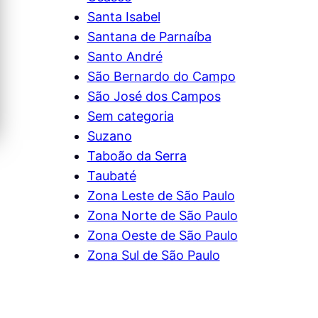
Santa Isabel
Santana de Parnaíba
 Campos
Escada Caracol de Ferro nos
Manute
Santo André
sé dos
Campos de São José, São
Portão
São Bernardo do Campo
José dos Campos
José , 
Ver mais →
São José dos Campos
Sem categoria
Suzano
Taboão da Serra
Taubaté
Zona Leste de São Paulo
Zona Norte de São Paulo
Zona Oeste de São Paulo
Zona Sul de São Paulo