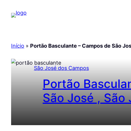
Pular
para
o
conteúdo
Início
»
Portão Basculante – Campos de São Jo
São José dos Campos
Portão Bascula
São José , São