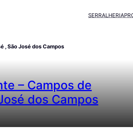
SERRALHERIA
PR
sé , São José dos Campos
nte – Campos de
 José dos Campos