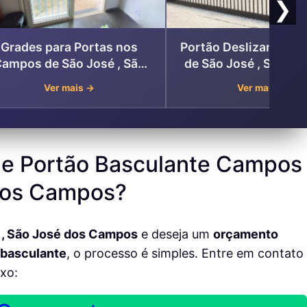
❯
Grades para Portas nos
Portão Deslizante –
ampos de São José , São
de São José , São Jo
José dos Campos
Campos
Ver mais →
Ver mais →
e Portão Basculante Campos
 dos Campos?
, São José dos Campos
e deseja um
orçamento
 basculante
, o processo é simples. Entre em contato
ixo: