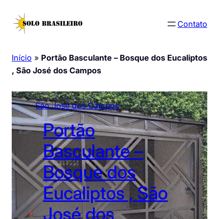
Pular
para
Contato
o
conteúdo
Início
»
Portão Basculante – Bosque dos Eucaliptos
, São José dos Campos
São José dos Campos
Portão
Basculante –
Bosque dos
Eucaliptos , São
José dos