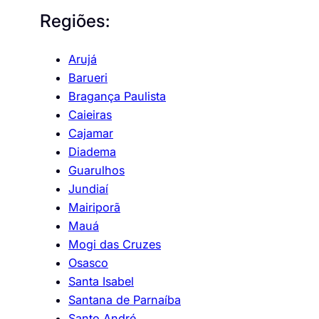
Regiões:
Arujá
Barueri
Bragança Paulista
Caieiras
Cajamar
Diadema
Guarulhos
Jundiaí
Mairiporã
Mauá
Mogi das Cruzes
Osasco
Santa Isabel
Santana de Parnaíba
Santo André