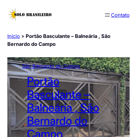
Pular
para
Contato
o
conteúdo
Início
»
Portão Basculante – Balneária , São
Bernardo do Campo
São Bernardo do Campo
Portão
Basculante –
Balneária , São
Bernardo do
Campo