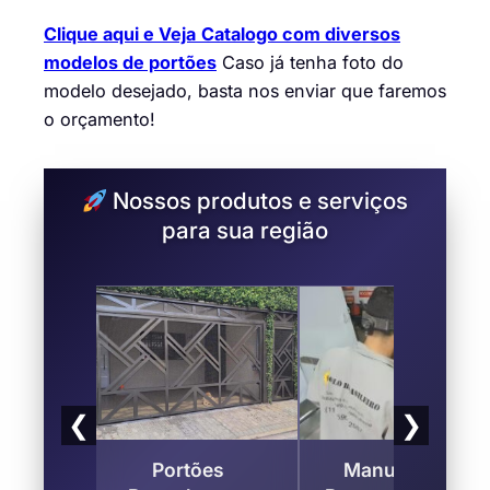
Clique aqui e Veja
Catalogo com diversos
modelos de portões
Caso já tenha foto do
modelo desejado, basta nos enviar que faremos
o orçamento!
Nossos produtos e serviços
para sua região
❮
❯
a Ar
Portões
Manutenção e