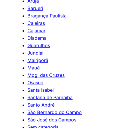
Arujá
Barueri
Bragança Paulista
Caieiras
Cajamar
Diadema
Guarulhos
Jundiaí
Mairiporã
Mauá
Mogi das Cruzes
Osasco
Santa Isabel
Santana de Parnaíba
Santo André
São Bernardo do Campo
São José dos Campos
Sem categoria