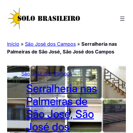
Pular
para
o
conteúdo
Início
»
São José dos Campos
»
Serralheria nas
Palmeiras de São José, São José dos Campos
São José dos Campos
Serralheria nas
Palmeiras de
São José, São
José dos