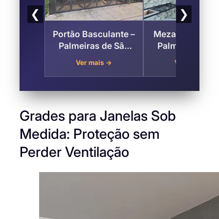
❮
❯
Portão Basculante –
Mezanino Metál
Palmeiras de São
Palmeiras de 
José , São José dos
José – São Jo
Ver mais →
Ver mais →
Campos
dos Campos
Grades para Janelas Sob
Medida: Proteção sem
Perder Ventilação