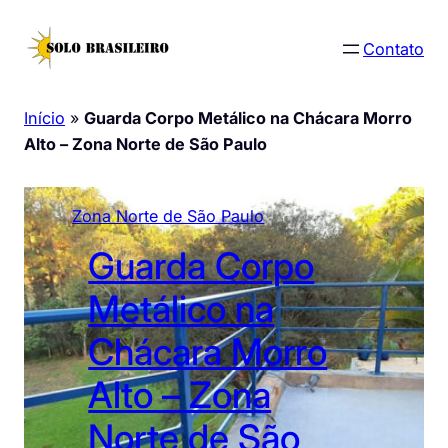
Pular
para
Contato
o
conteúdo
Início
»
Guarda Corpo Metálico na Chácara Morro
Alto – Zona Norte de São Paulo
Zona Norte de São Paulo
Guarda Corpo
Metálico na
Chácara Morro
Alto – Zona
Norte de São