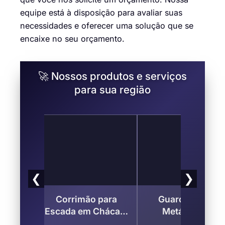
equipe está à disposição para avaliar suas
necessidades e oferecer uma solução que se
encaixe no seu orçamento.
🚀 Nossos produtos e serviços
para sua região
❮
❯
Portas
Corrimão para
Guarda Corpo
eres ,
Escada em Chácara
Metálico em
o
Ceres, Suzano
Chácara Ceres –