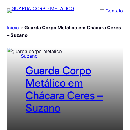
Pular
Contato
para
o
Início
»
Guarda Corpo Metálico em Chácara Ceres
conteúdo
– Suzano
Suzano
Guarda Corpo
Metálico em
Chácara Ceres –
Suzano