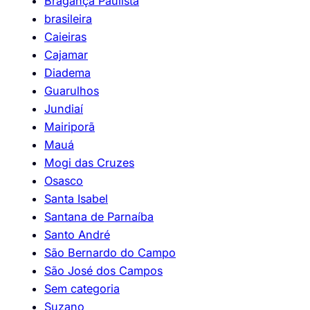
Bragança Paulista
brasileira
Caieiras
Cajamar
Diadema
Guarulhos
Jundiaí
Mairiporã
Mauá
Mogi das Cruzes
Osasco
Santa Isabel
Santana de Parnaíba
Santo André
São Bernardo do Campo
São José dos Campos
Sem categoria
Suzano