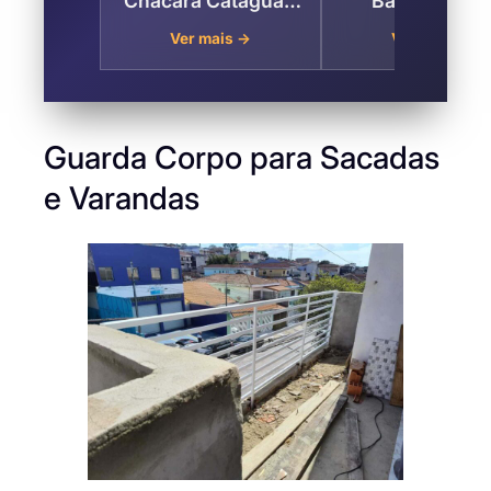
Chácara Catagua –
Basculantes
Taubaté
Deslizantes Pa
Ver mais →
Ver mais →
Garagem em
Chácara Catag
Taubaté
Guarda Corpo para Sacadas
e Varandas