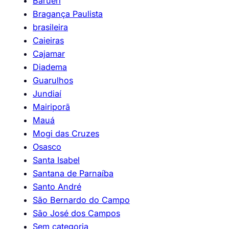
Barueri
Bragança Paulista
brasileira
Caieiras
Cajamar
Diadema
Guarulhos
Jundiaí
Mairiporã
Mauá
Mogi das Cruzes
Osasco
Santa Isabel
Santana de Parnaíba
Santo André
São Bernardo do Campo
São José dos Campos
Sem categoria