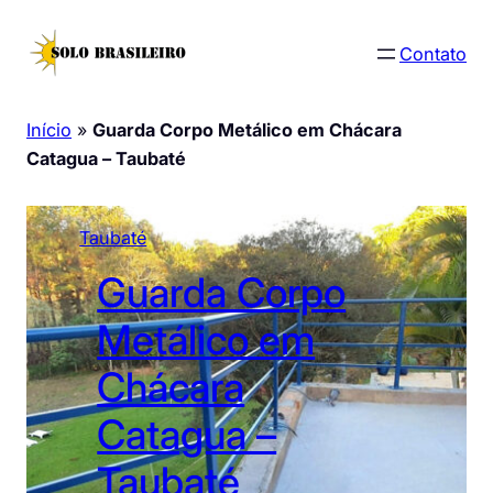
Pular
para
Contato
o
conteúdo
Início
»
Guarda Corpo Metálico em Chácara
Catagua – Taubaté
Taubaté
Guarda Corpo
Metálico em
Chácara
Catagua –
Taubaté