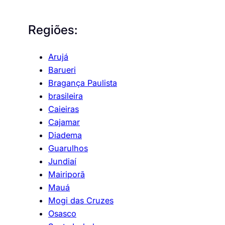
Regiões:
Arujá
Barueri
Bragança Paulista
brasileira
Caieiras
Cajamar
Diadema
Guarulhos
Jundiaí
Mairiporã
Mauá
Mogi das Cruzes
Osasco