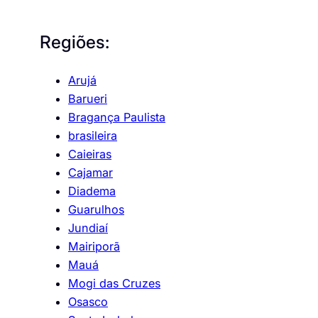
Regiões:
Arujá
Barueri
Bragança Paulista
brasileira
Caieiras
Cajamar
Diadema
Guarulhos
Jundiaí
Mairiporã
Mauá
Mogi das Cruzes
Osasco