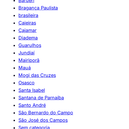
Barueri
Bragança Paulista
brasileira
Caieiras
Cajamar
Diadema
Guarulhos
Jundiaí
Mairiporã
Mauá
Mogi das Cruzes
Osasco
Santa Isabel
Santana de Parnaíba
Santo André
São Bernardo do Campo
São José dos Campos
Sem categoria