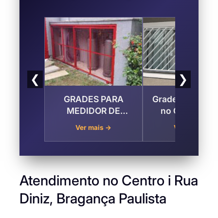
❮
❯
GRADES PARA
Grades para Ja
MEDIDOR DE
no Centro i R
ÁGUA, LUZ E GÁS
Diniz, Bragan
Ver mais →
Ver mais →
no Centro i Rua
Paulista
Diniz , Bragança
Paulista
Atendimento no Centro i Rua
Diniz, Bragança Paulista