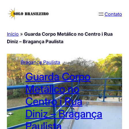
Pular
para
Contato
o
conteúdo
Início
»
Guarda Corpo Metálico no Centro i Rua
Diniz – Bragança Paulista
Bragança Paulista
Guarda Corpo
Metálico no
Centro i Rua
Diniz – Bragança
Paulista