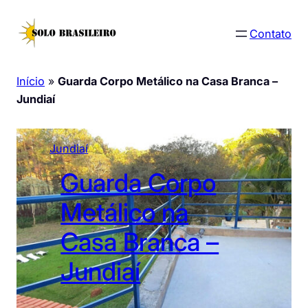
Pular
para
Contato
o
conteúdo
Início
»
Guarda Corpo Metálico na Casa Branca –
Jundiaí
Jundiaí
Guarda Corpo
Metálico na
Casa Branca –
Jundiaí