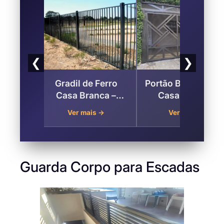
❮
❯
radil de Ferro
Portão Basculante –
Grades
asa Branca –
Casa Branca ,
Condici
Jundiaí
Jundiaí
Casa B
Ver mais →
Ver mais →
Ver 
Jun
Guarda Corpo para Escadas