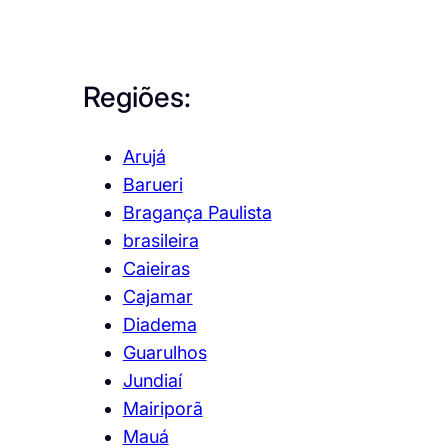
Regiões:
Arujá
Barueri
Bragança Paulista
brasileira
Caieiras
Cajamar
Diadema
Guarulhos
Jundiaí
Mairiporã
Mauá