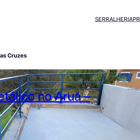
SERRALHERIA
PR
das Cruzes
tálico no Aruá –