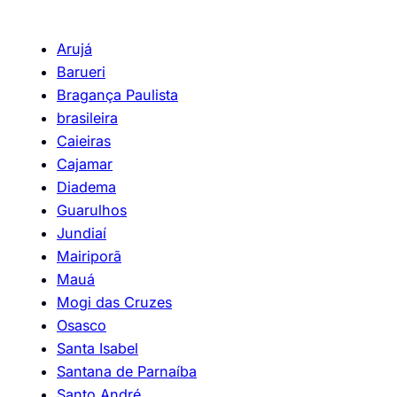
Arujá
Barueri
Bragança Paulista
brasileira
Caieiras
Cajamar
Diadema
Guarulhos
Jundiaí
Mairiporã
Mauá
Mogi das Cruzes
Osasco
Santa Isabel
Santana de Parnaíba
Santo André