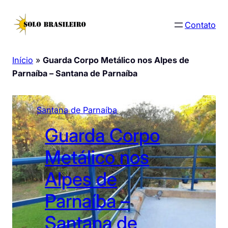
Pular
para
Contato
o
conteúdo
Início
»
Guarda Corpo Metálico nos Alpes de
Parnaíba – Santana de Parnaíba
Santana de Parnaíba
Guarda Corpo
Metálico nos
Alpes de
Parnaíba –
Santana de