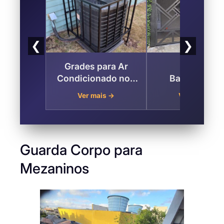
❮
❯
Grades para Ar
Portões
Condicionado nos
Basculantes
Alpes de Parnaíba ,
Deslizantes Pa
Ver mais →
Ver mais →
Santana de
Garagem nos Al
Parnaíba
de Parnaíba
Santana de
Parnaíba
Guarda Corpo para
Mezaninos