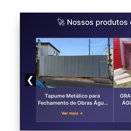
🚀 Nossos produtos 
❮
te – Água
Tapume Metálico para
GRA
iaí
Fechamento de Obras Água
ÁGU
Doce , Jundiaí
→
Ver mais →