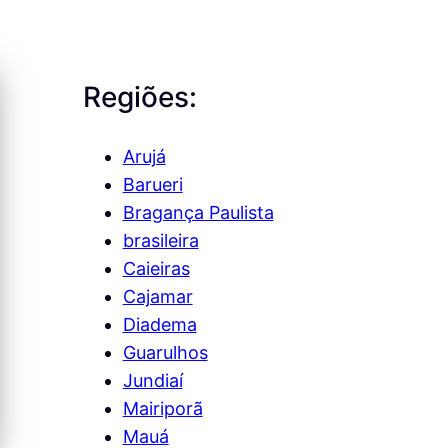
Regiões:
Arujá
Barueri
Bragança Paulista
brasileira
Caieiras
Cajamar
Diadema
gua
Mezanino Metálico Água
Corrimão
Doce – Jundiaí
Água 
Guarulhos
Jundiaí
Ver mais →
Mairiporã
Mauá