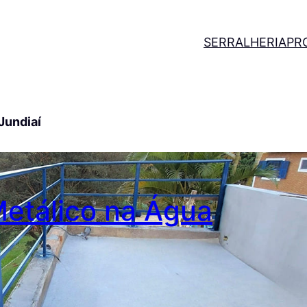
SERRALHERIA
PR
Jundiaí
etálico na Água