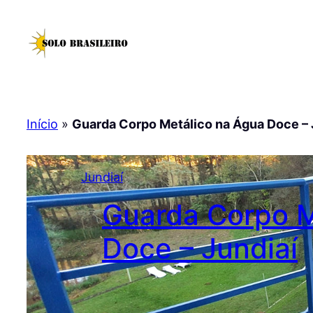
Pular
para
o
conteúdo
Início
»
Guarda Corpo Metálico na Água Doce – 
Jundiaí
Guarda Corpo M
Doce – Jundiaí