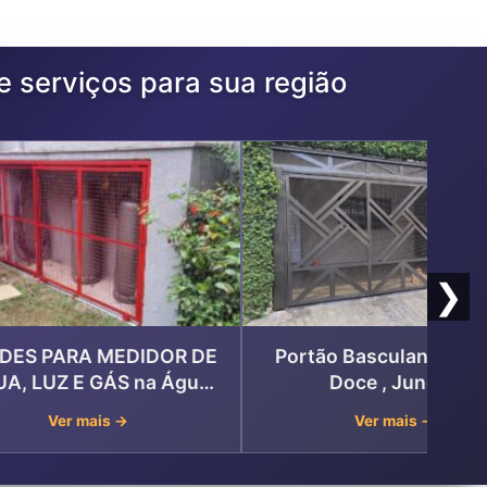
e serviços para sua região
❯
DES PARA MEDIDOR DE
Portão Basculante – Á
A, LUZ E GÁS na Água
Doce , Jundiaí
Doce , Jundiaí
Ver mais →
Ver mais →