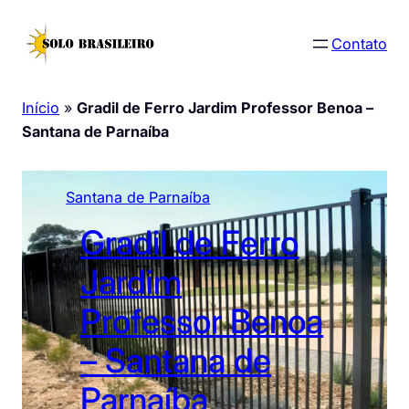
Pular
para
Contato
o
conteúdo
Início
»
Gradil de Ferro Jardim Professor Benoa –
Santana de Parnaíba
Santana de Parnaíba
Gradil de Ferro
Jardim
Professor Benoa
– Santana de
Parnaíba