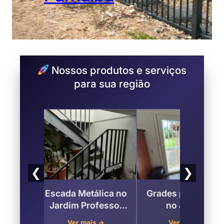
Nossos produtos e serviços
para sua região
❮
❯
para
Escada Metálica no
Grades para Porta
ardim
Jardim Professor
no Jardim
enoa,
Benoa Santana de
Professor Benoa 
→
Ver mais →
Ver mais →