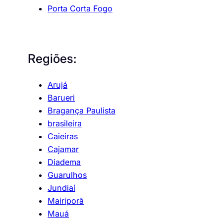
Porta Corta Fogo
Regiões:
Arujá
Barueri
Bragança Paulista
brasileira
Caieiras
Cajamar
Diadema
Guarulhos
Jundiaí
Mairiporã
Mauá