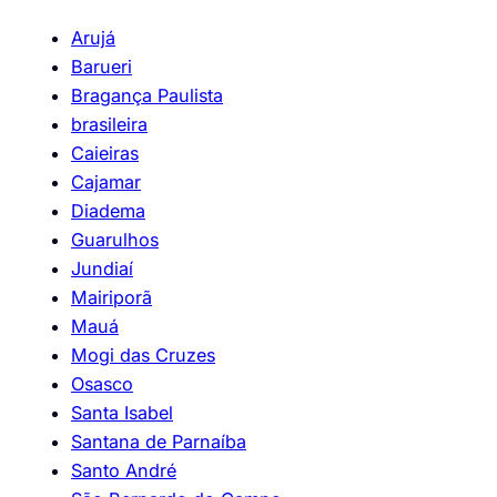
Arujá
Barueri
Bragança Paulista
brasileira
Caieiras
Cajamar
Diadema
Guarulhos
Jundiaí
Mairiporã
Mauá
Mogi das Cruzes
Osasco
Santa Isabel
Santana de Parnaíba
Santo André