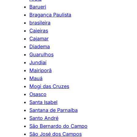
Barueri
Bragança Paulista
brasileira
Caieiras
Cajamar
Diadema
Guarulhos
Jundiaí
Mairiporã
Mauá
Mogi das Cruzes
Osasco
Santa Isabel
Santana de Parnaíba
Santo André
São Bernardo do Campo
São José dos Campos