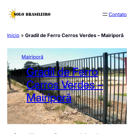
Pular
para
Contato
o
conteúdo
Início
»
Gradil de Ferro Cerros Verdes – Mairiporã
Mairiporã
Gradil de Ferro
Cerros Verdes –
Mairiporã