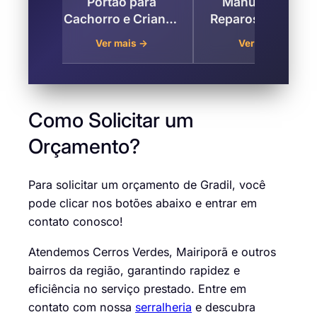
Portas
Portão para
Manutenção e
erdes ,
Cachorro e Criança
Reparos de Portã
rã
nos Cerros Verdes,
nos Cerros Verdes
→
Ver mais →
Ver mais →
Mairiporã
Mairiporã
Como Solicitar um
Orçamento?
Para solicitar um orçamento de Gradil, você
pode clicar nos botões abaixo e
entrar em
contato conosco
!
Atendemos Cerros Verdes, Mairiporã e outros
bairros da região, garantindo rapidez e
eficiência no serviço prestado. Entre em
contato com nossa
serralheria
e descubra