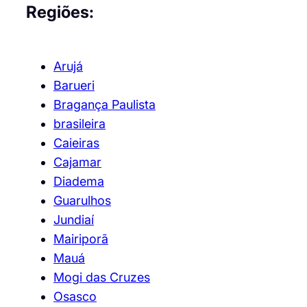
Regiões:
Arujá
Barueri
Bragança Paulista
brasileira
Caieiras
Cajamar
Diadema
Guarulhos
Jundiaí
Mairiporã
Mauá
Mogi das Cruzes
Osasco