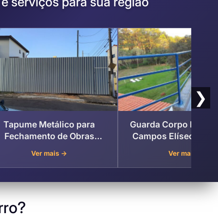
 serviços para sua região
❯
Tapume Metálico para
Guarda Corpo Metáli
Fechamento de Obras
Campos Elíseos – T
Campos Elíseos , Taubaté
Ver mais →
Ver mais →
rro?