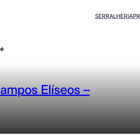
SERRALHERIA
PR
té
Campos Elíseos –