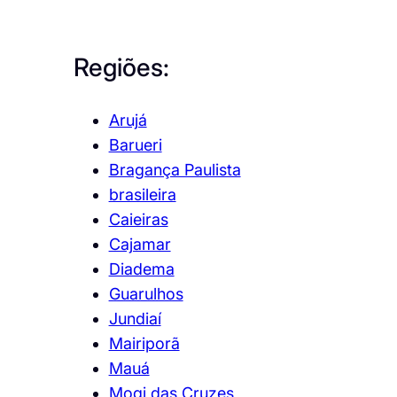
Regiões:
Arujá
Barueri
Bragança Paulista
brasileira
Caieiras
Cajamar
Diadema
Guarulhos
Jundiaí
Mairiporã
Mauá
Mogi das Cruzes