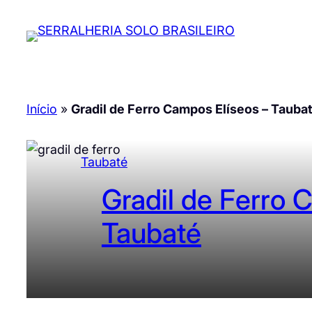
Pular
para
o
conteúdo
Início
»
Gradil de Ferro Campos Elíseos – Tauba
Taubaté
Gradil de Ferro 
Taubaté