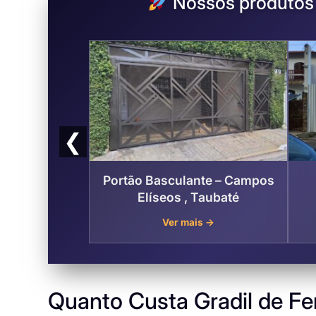
Nossos produtos e
❮
Portão Basculante – Campos
Elíseos , Taubaté
Ver mais →
Quanto Custa Gradil de Fe