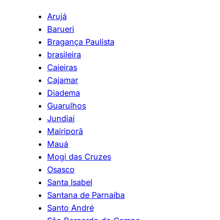
Arujá
Barueri
Bragança Paulista
brasileira
Caieiras
Cajamar
Diadema
Guarulhos
Jundiaí
Mairiporã
Mauá
Mogi das Cruzes
Osasco
Santa Isabel
Santana de Parnaíba
Santo André