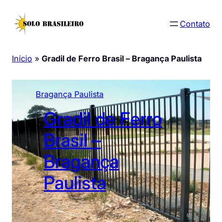
Pular
para
Contato
o
conteúdo
Início
»
Gradil de Ferro Brasil – Bragança Paulista
Bragança Paulista
Gradil de Ferro
Brasil –
Bragança
Paulista