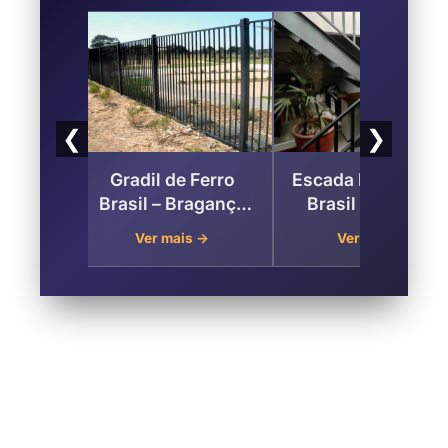
❮
❯
ara
Gradil de Ferro
Escada Metálica n
riança
Brasil – Bragança
Brasil Bragança
ragança
Paulista
Paulista
→
Ver mais →
Ver mais →
a